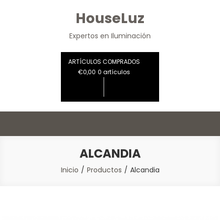
Saltar
HouseLuz
al
contenido
Expertos en Iluminación
ARTÍCULOS COMPRADOS
€0,00
0 artículos
ALCANDIA
Inicio
Productos
Alcandia