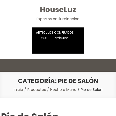
Saltar
HouseLuz
al
contenido
Expertos en Iluminación
ARTÍCULOS COMPRADOS
€0,00
0 artículos
CATEGORÍA:
PIE DE SALÓN
Inicio
Productos
Hecho a Mano
Pie de Salón