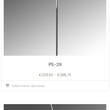
la
página
de
producto
PS-29
Rango
€
209,83
-
€
288,75
de
Este
Seleccionar Opciones
precios:
producto
desde
tiene
€209,83
múltiples
hasta
variantes.