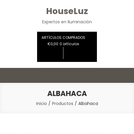
Saltar
HouseLuz
al
contenido
Expertos en Iluminación
ARTÍCULOS COMPRADOS
€0,00
0 artículos
ALBAHACA
Inicio
Productos
Albahaca