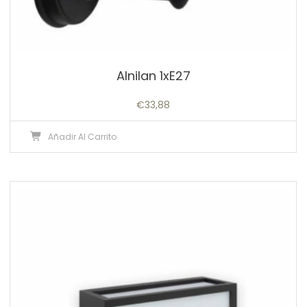
Alnilan 1xE27
€
33,88
Añadir Al Carrito