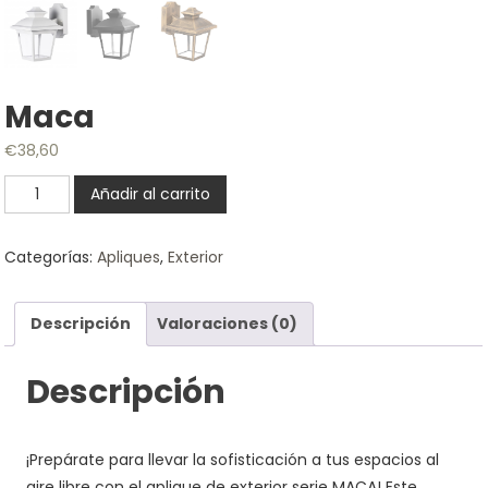
Maca
€
38,60
Maca
Añadir al carrito
cantidad
Categorías:
Apliques
,
Exterior
Descripción
Valoraciones (0)
Descripción
¡Prepárate para llevar la sofisticación a tus espacios al
aire libre con el aplique de exterior serie MACA! Este