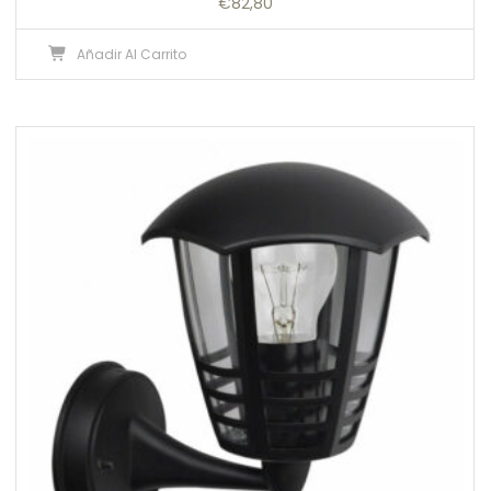
€
82,80
Añadir Al Carrito