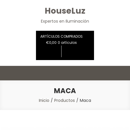
Saltar
HouseLuz
al
contenido
Expertos en Iluminación
ARTÍCULOS COMPRADOS
€0,00
0 artículos
MACA
Inicio
Productos
Maca