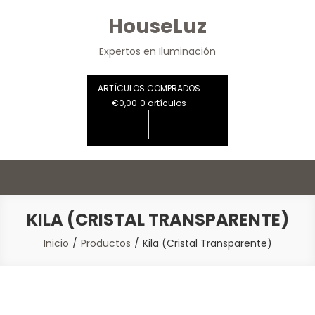
Saltar
HouseLuz
al
contenido
Expertos en Iluminación
ARTÍCULOS COMPRADOS
€0,00
0 artículos
KILA (CRISTAL TRANSPARENTE)
Inicio
Productos
Kila (Cristal Transparente)