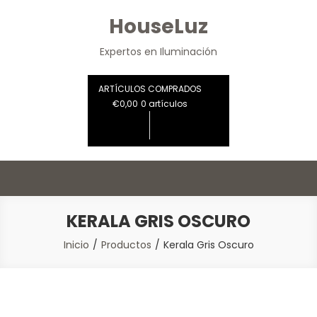
Saltar
HouseLuz
al
contenido
Expertos en Iluminación
ARTÍCULOS COMPRADOS
€0,00
0 artículos
KERALA GRIS OSCURO
Inicio
Productos
Kerala Gris Oscuro