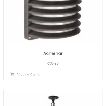
Achernar
€
35,90
Añadir Al Carrito