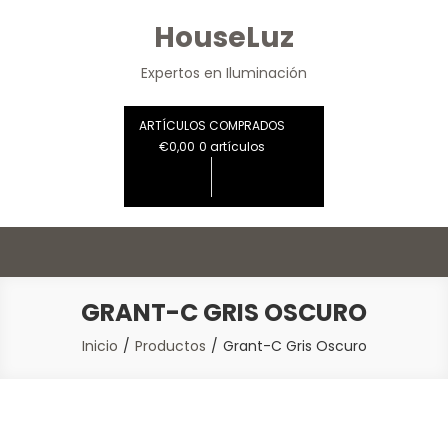
Saltar
HouseLuz
al
contenido
Expertos en Iluminación
ARTÍCULOS COMPRADOS
€0,00
0 artículos
GRANT-C GRIS OSCURO
Inicio
Productos
Grant-C Gris Oscuro